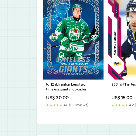
tg 12 rbk anton bengtsson
233 hv71 m te
timeless giants Toploader
US$ 30.00
US$ 15.00
★★★★★
4.6 (22 reviews)
★★★★★
4.2 (