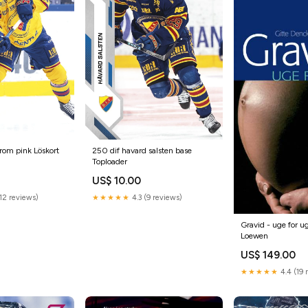
trom pink Löskort
250 dif havard salsten base
Toploader
US$ 10.00
12 reviews)
★★★★★
4.3 (9 reviews)
Gravid - uge for 
Loewen
US$ 149.00
★★★★★
4.4 (19 