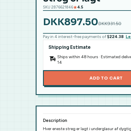
SKU 2876621846
4.5
DKK897.50
DKK931.50
Pay in 4 interest-free payments of
$224.38
Le
Shipping Estimate
Ships within 48 hours · Estimated deliv
14
ADD TO CART
Description
Hver eneste streg er lagt i underglasur af dygt