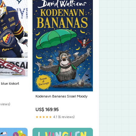
 blue löskort
Kodenavn Bananas Sissel Moody
eviews)
US$ 169.95
★★★★★
4.1 (6 reviews)