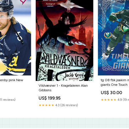
tg 08 fbk joakim n
denby pink New
giants One Touch
Vildvæsner 1 - Kragetaleren Alan
Gibbons
US$ 30.00
US$ 199.95
★★★★★
4.9 (19 
11 reviews)
★★★★★
4.3 (26 reviews)