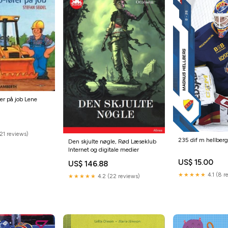
er på job Lene
21 reviews)
235 dif m hellberg
Den skjulte nøgle, Rød Læseklub
Internet og digitale medier
US$ 15.00
US$ 146.88
★★★★★
4.1 (8 r
★★★★★
4.2 (22 reviews)