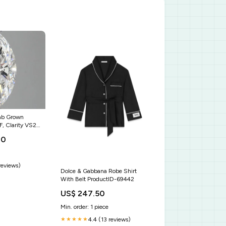
Lab Grown
, Clarity VS2,
los
00
reviews)
Dolce & Gabbana Robe Shirt
With Belt ProductID-69442
US$ 247.50
Min. order: 1 piece
4.4 (13 reviews)
★★★★★