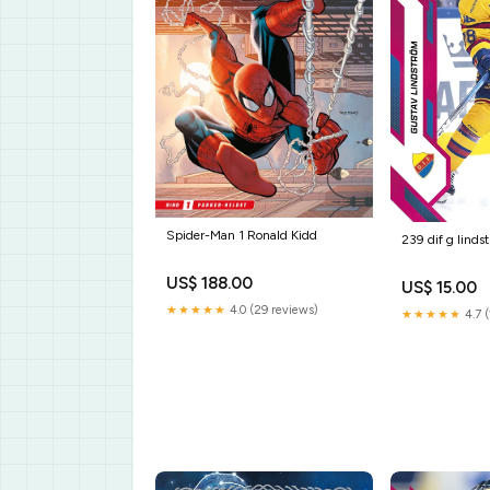
Spider-Man 1 Ronald Kidd
239 dif g linds
US$ 188.00
US$ 15.00
★★★★★
4.0 (29 reviews)
★★★★★
4.7 (