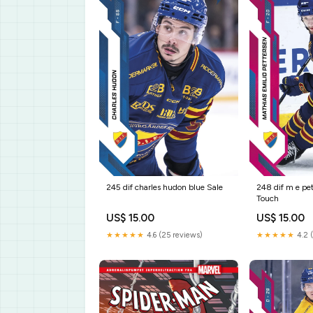
245 dif charles hudon blue Sale
248 dif m e pe
Touch
US$ 15.00
US$ 15.00
★★★★★
4.6 (25 reviews)
★★★★★
4.2 (