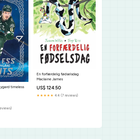
En forfærdelig fødselsdag
Maclaine James
ygard timeless
US$ 124.50
★★★★★
4.4 (7 reviews)
reviews)