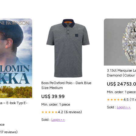
3.13ct Marquise 
Diamond (Colour F
IGI Certified) Anil
Boss PeOxford Polo - Dark Blue
US$ 24753.
Size:Medium
Min. order: 1 piece
US$ 39.99
4.5 (11 
★★★★★
a – E-bok Typ:E-
Min. order: 1 piece
Sold :
Login>>
4.2 (6 reviews)
★★★★★
Sold :
Login>>
ece
(17 reviews)