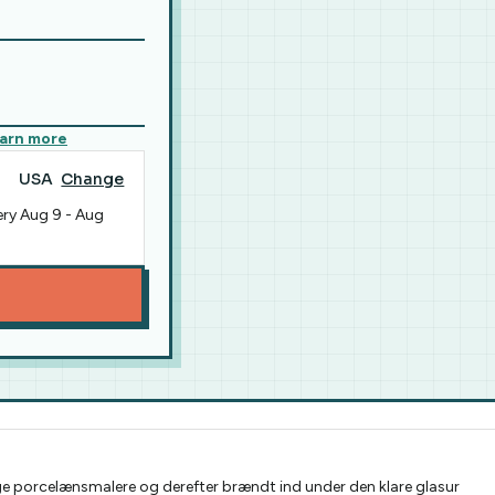
arn more
USA
Change
ery
Aug 9
-
Aug
ige porcelænsmalere og derefter brændt ind under den klare glasur