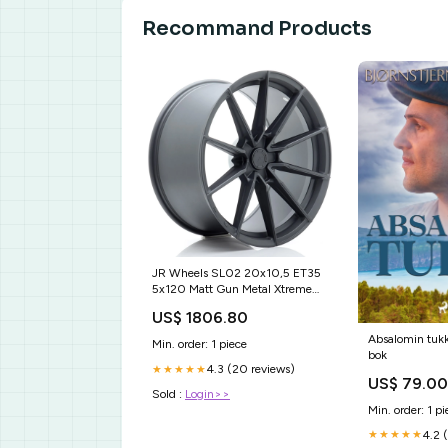
Recommand Products
JR Wheels SL02 20x10,5 ET35
5x120 Matt Gun Metal Xtreme
Performance
US$ 1806.80
Absalomin tukk
Min. order: 1 piece
bok
4.3 (20 reviews)
★★★★★
US$ 79.00
Sold :
Login>>
Min. order: 1 pi
4.2 
★★★★★