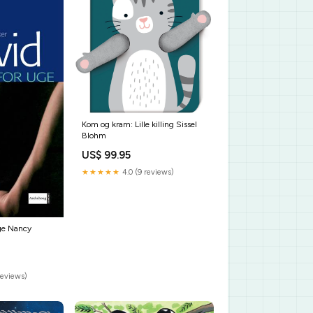
Kom og kram: Lille killing Sissel
Blohm
US$ 99.95
★★★★★
4.0 (9 reviews)
uge Nancy
reviews)