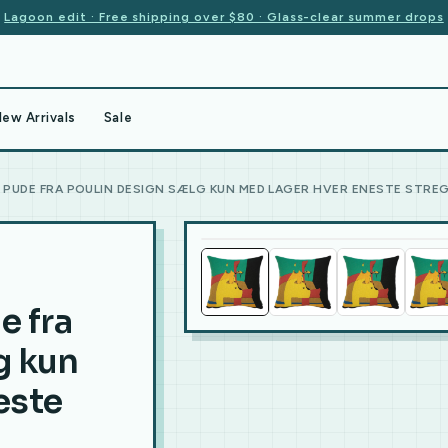
Lagoon edit · Free shipping over $80 · Glass-clear summer drops
ew Arrivals
Sale
U PUDE FRA POULIN DESIGN SÆLG KUN MED LAGER HVER ENESTE STREG
e fra
g kun
este