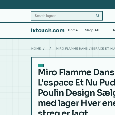
lxtouch.com
Home
Shop All
N
HOME
/
/
MIRO FLAMME DANS L'ESPACE ET N
Miro Flamme Dans
L'espace Et Nu Pud
Poulin Design Sæl
med lager Hver en
streg er lagt