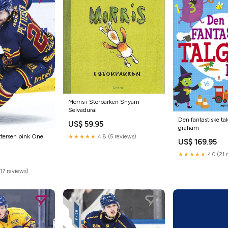
Morris i Storparken Shyam
Selvadurai
Den fantastiske ta
US$ 59.95
graham
ttersen pink One
★★★★★
4.8 (5 reviews)
US$ 169.95
★★★★★
4.0 (21 
17 reviews)