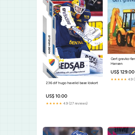
Gert gravko-før
Hansen
US$ 129.00
★★★★★
4.9 (
236 dif hugo havelid base löskort
US$ 10.00
★★★★★
4.9 (27 reviews)