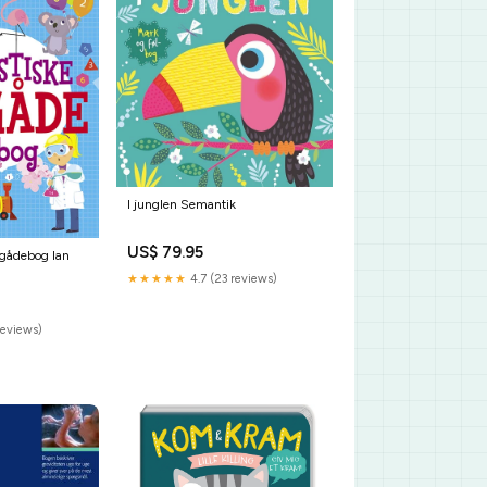
I junglen Semantik
US$ 79.95
lgådebog Ian
★★★★★
4.7 (23 reviews)
reviews)